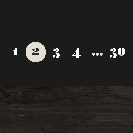
1
2
3
4
...
30